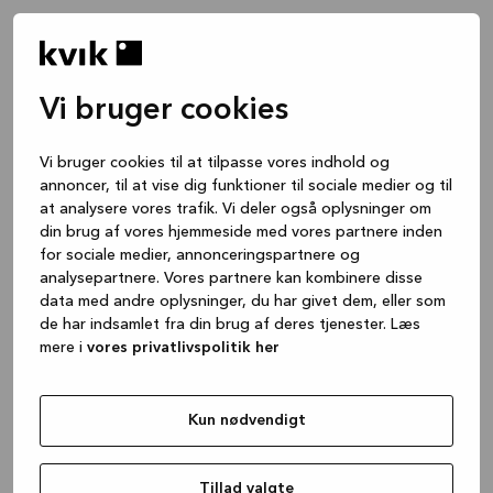
Vi bruger cookies
Vi bruger cookies til at tilpasse vores indhold og
annoncer, til at vise dig funktioner til sociale medier og til
at analysere vores trafik. Vi deler også oplysninger om
din brug af vores hjemmeside med vores partnere inden
for sociale medier, annonceringspartnere og
analysepartnere. Vores partnere kan kombinere disse
data med andre oplysninger, du har givet dem, eller som
de har indsamlet fra din brug af deres tjenester. Læs
mere i
vores privatlivspolitik her
Kun nødvendigt
Application error: a client-side exception has occurred
while
loading
www.kvik.dk
(see the browser console for more
Tillad valgte