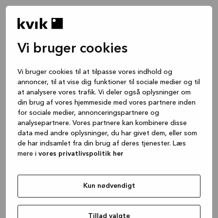
Vi bruger cookies
Vi bruger cookies til at tilpasse vores indhold og
annoncer, til at vise dig funktioner til sociale medier og til
at analysere vores trafik. Vi deler også oplysninger om
din brug af vores hjemmeside med vores partnere inden
for sociale medier, annonceringspartnere og
analysepartnere. Vores partnere kan kombinere disse
data med andre oplysninger, du har givet dem, eller som
de har indsamlet fra din brug af deres tjenester. Læs
mere i
vores privatlivspolitik her
Kun nødvendigt
Application error: a client-side exception has occurred
while
loading
www.kvik.dk
(see the browser console for more
Tillad valgte