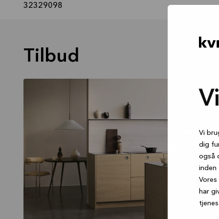
32329098
Tilbud
V
Vi bru
dig fu
også 
inden 
Vores 
har gi
tjenes