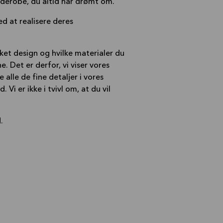
arderobe, du altid har drømt om.
d at realisere deres
lket design og hvilke materialer du
e. Det er derfor, vi viser vores
alle de fine detaljer i vores
Vi er ikke i tvivl om, at du vil
.