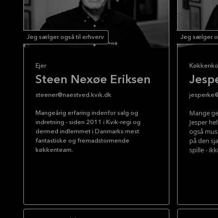
Jeg sælger også til erhverv
Jeg sælger og
Ejer
Køkkenko
Steen Nexøe Eriksen
Jesp
steener@naestved.kvik.dk
jesperke@
Mange gen
Mangeårig erfaring indenfor salg og
Jesper he
indretning - siden 2011 i Kvik-regi og
også musi
dermed indlemmet i Danmarks mest
på den sj
fantastiske og fremadstormende
spille - i
køkkenteam.