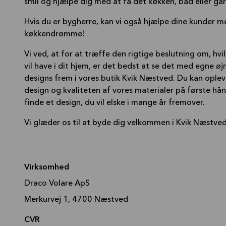
smil og hjælpe dig med at få det køkken, bad eller g
Hvis du er bygherre, kan vi også hjælpe dine kunder me
køkkendrømme!
Vi ved, at for at træffe den rigtige beslutning om, hvi
vil have i dit hjem, er det bedst at se det med egne øjn
designs frem i vores butik Kvik Næstved. Du kan opleve 
design og kvaliteten af vores materialer på første hånd. 
finde et design, du vil elske i mange år fremover.
Vi glæder os til at byde dig velkommen i Kvik Næstved
Virksomhed
Draco Volare ApS
Merkurvej 1, 4700 Næstved
CVR