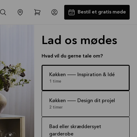
Bestil et gratis møde
Lad os mødes
Hvad vil du gerne tale om?
Køkken -- Inspiration & Idéer
1 time
Laminatbordplade og vask med
i købet
Køkken -- Design dit projekt
Tilbuddet gælder indtil
31-08-2026
2 timer
Se mere
Bad eller skræddersyet
garderobe