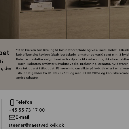
* Køb køkken hos Kvik og få laminatbordplade og vask med i købet. Tilbud
bet
køb af komplet køkken (skab, bordplade, armatur og vask) samt min. 3 hvid
Rabatten omfatter valgfri laminatbordplade til køkken, dog ikke kompaktla
 i
Touch. Rabatten omfatter udvalgte vaske. Broløsning, armatur, hvidevarer 
n, der
ikke inkluderet i tilbuddet. Få mere info om vilkår på kvik.dk eller i en af vor
Tilbuddet gælder fra 01.08.2026 til og med 31.08.2026 og kan ikke komb
andre rabatter.
Telefon
—
+45 55 73 17 00
E-mail
—
steener@naestved.kvik.dk