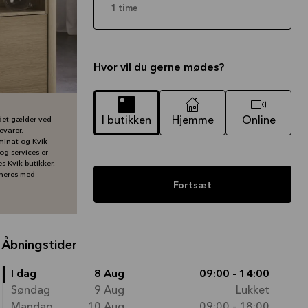
1 time
Hvor vil du gerne mødes?
I butikken
Hjemme
Online
det gælder ved
evarer.
minat og Kvik
og services er
es Kvik butikker.
ineres med
Fortsæt
Åbningstider
I dag
8 Aug
09:00 - 14:00
Søndag
9 Aug
Lukket
Mandag
10 Aug
09:00 - 18:00