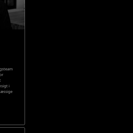
ngsteam
or
t
sigt i
mæssige