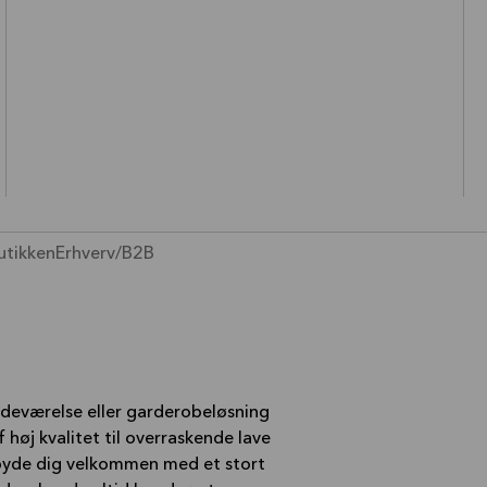
tikken
Erhverv/B2B
deværelse eller garderobeløsning
 høj kvalitet til overraskende lave
at byde dig velkommen med et stort