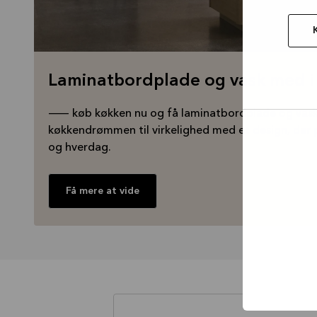
Laminatbordplade og vask med i
— køb køkken nu og få laminatbordplade og vask
køkkendrømmen til virkelighed med et design, der pa
Tillad
og hverdag.
valgt
Få mere at vide