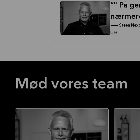
" På ge
nærmere
--
Steen Nexø
Ejer
Mød vores team