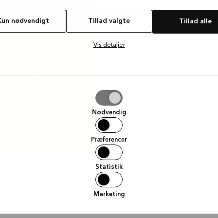
Kun nødvendigt
Tillad valgte
Tillad alle
Vis detaljer
 købet
 med i købet. Gør
sser til både din stil
e
Nødvendig
Præferencer
Statistik
Marketing