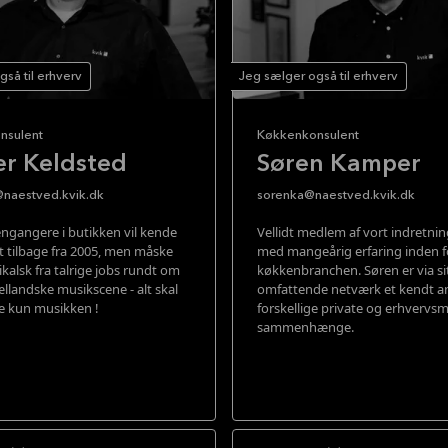
så til erhverv
Jeg sælger også til erhverv
nsulent
Køkkenkonsulent
er Keldsted
Søren Kamper
naestved.kvik.dk
sorenka@naestved.kvik.dk
gangere i butikken vil kende
Vellidt medlem af vort indretni
lt tilbage fra 2005, men måske
med mangeårig erfaring inden f
kalsk fra talrige jobs rundt om
køkkenbranchen. Søren er via si
ællandske musikscene - alt skal
omfattende netværk et kendt an
kke kun musikken !
forskellige private og erhvervs
sammenhænge.