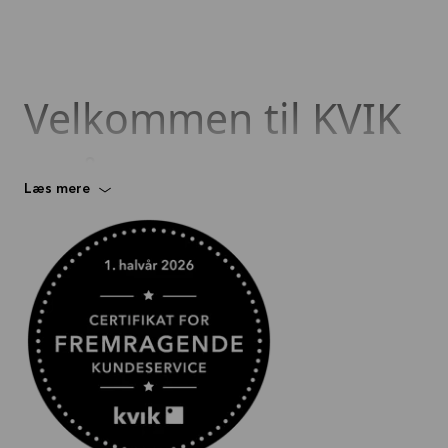
Velkommen til KVIK
EGÅ
Læs mere
KOM OG OPLEV EN HELT NY KVIK KØKKEN BUTIK
MED LÆKRE DETALJER