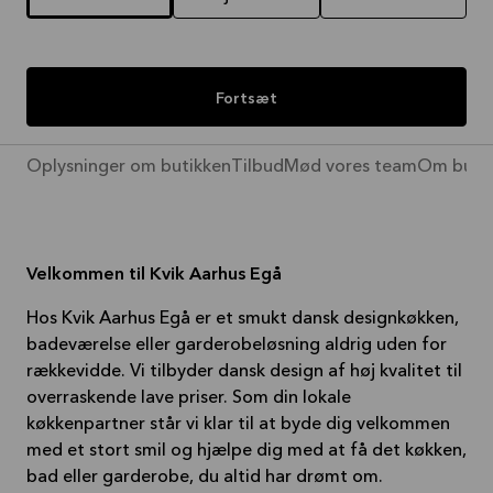
Fortsæt
Oplysninger om butikken
Tilbud
Mød vores team
Om buti
Velkommen til Kvik Aarhus Egå
Hos Kvik Aarhus Egå er et smukt dansk designkøkken,
badeværelse eller garderobeløsning aldrig uden for
rækkevidde. Vi tilbyder dansk design af høj kvalitet til
overraskende lave priser. Som din lokale
køkkenpartner står vi klar til at byde dig velkommen
med et stort smil og hjælpe dig med at få det køkken,
bad eller garderobe, du altid har drømt om.