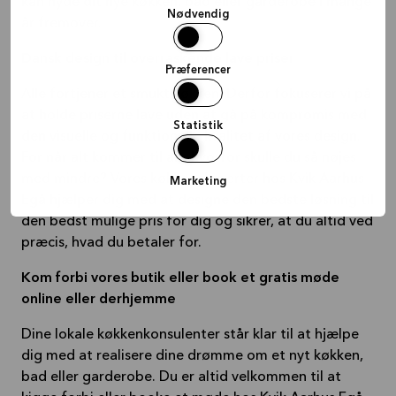
kan nyde dit nye køkken, bad eller garderobe i mange
Nødvendig
år fremover.
Dansk design til overraskende lave priser
Præferencer
Alle fortjener et smukt køkken. Derfor fokuserer vi på
at holde priserne lave uden at gå på kompromis med
Statistik
den visuelle og funktionelle kvalitet af vores design.
For når alt kommer til alt, hvorfor skulle du så nøjes
med mindre? Vores køkkeneksperter hos Kvik Aarhus
Marketing
Egå hjælper dig med at designe den bedste løsning til
den bedst mulige pris for dig og sikrer, at du altid ved
præcis, hvad du betaler for.
Kom forbi vores butik eller book et gratis møde
online eller derhjemme
Dine lokale køkkenkonsulenter står klar til at hjælpe
dig med at realisere dine drømme om et nyt køkken,
bad eller garderobe. Du er altid velkommen til at