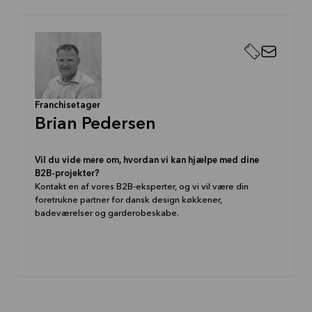
Som sidste nye har vi sørget for at du kan tage en
virtuel tur inde i vores butik i Viby.
Klik på linket og oplev Vibys udstilling helt tæt på.
http://my.matterport.com/show/?m=omYrNiUTMwX
Vi glæder os til at møde dig og dine drømme..
Franchisetager
Brian Pedersen
Vil du vide mere om, hvordan vi kan hjælpe med dine
B2B-projekter?
Kontakt en af vores B2B-eksperter, og vi vil være din
foretrukne partner for dansk design køkkener,
badeværelser og garderobeskabe.