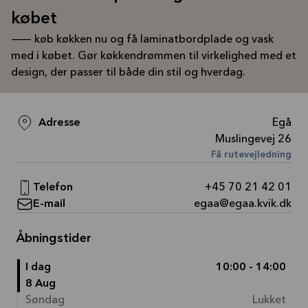
købet
— køb køkken nu og få laminatbordplade og vask
med i købet. Gør køkkendrømmen til virkelighed med et
design, der passer til både din stil og hverdag.
Adresse
Egå
Muslingevej 26
Få rutevejledning
Telefon
+45 70 21 42 01
E-mail
egaa@egaa.kvik.dk
Åbningstider
I dag
10:00 - 14:00
8 Aug
Søndag
Lukket