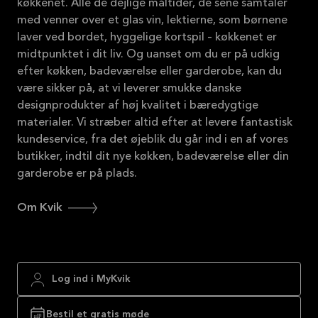
køkkenet. Alle de dejlige måltider, de sene samtaler
med venner over et glas vin, lektierne, som børnene
laver ved bordet, hyggelige kortspil – køkkenet er
midtpunktet i dit liv. Og uanset om du er på udkig
efter køkken, badeværelse eller garderobe, kan du
være sikker på, at vi leverer smukke danske
designprodukter af høj kvalitet i bæredygtige
materialer. Vi stræber altid efter at levere fantastisk
kundeservice, fra det øjeblik du går ind i en af vores
butikker, indtil dit nye køkken, badeværelse eller din
garderobe er på plads.
Om Kvik
Log ind i MyKvik
Bestil et gratis møde