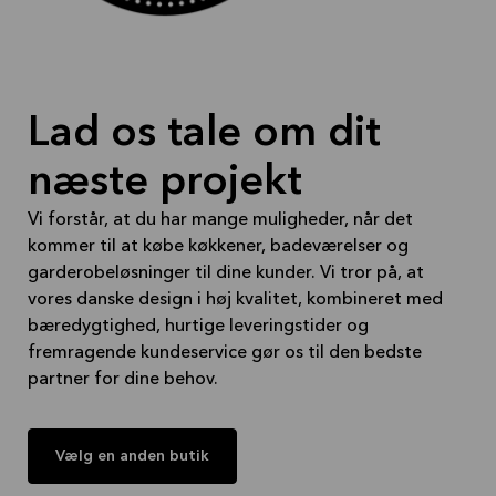
Vi tilbyder online kundemøder eller
hjemmebesøg som supplement til at
komme i butikken 08-20 på hverdage.
Lad os tale om dit
SØNDAG er vores TILST afdeling altid ÅBEN
10-14
næste projekt
Vi forstår, at du har mange muligheder, når det
kommer til at købe køkkener, badeværelser og
garderobeløsninger til dine kunder. Vi tror på, at
vores danske design i høj kvalitet, kombineret med
Vores erfarne køkkenkonsulenter hjælper dig med
bæredygtighed, hurtige leveringstider og
at forvandle drømmen om et nyt køkken, bryggers,
fremragende kundeservice gør os til den bedste
bad eller garderobe ved at sammensætte den helt
partner for dine behov.
rigtige løsning til lige netop dig og dine ønsker.
Book et møde her på siden eller kontakt os på
Vælg en anden butik
telefon: 70214201 eller mail: egaa@egaa.kvik.dk