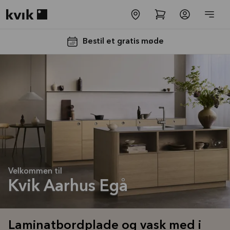
Kvik logo
Bestil et gratis møde
Laminatbordplade
og vask med i
Velkommen til
købet
Kvik Aarhus Egå
Tilbuddet gælder indtil
31-
08-2026
Laminatbordplade og vask med i
Se mere