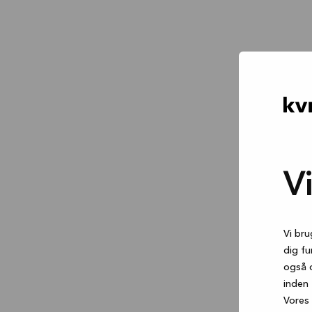
V
Vi bru
dig fu
også 
inden 
Vores 