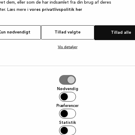
vet dem, eller som de har indsamlet fra din brug af deres
ter. Læs mere i
vores privatlivspolitik her
e exception has occurred
while loading
www.kvik.dk
(see the browse
Kun nødvendigt
Tillad valgte
Tillad alle
Vis detaljer
e
Nødvendig
Præferencer
Statistik