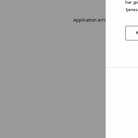
har gi
tjenes
Application error: a client-sid
Tillad
valgt