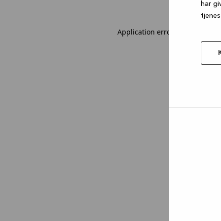
har gi
tjenes
Application error: a client-sid
Tillad
valgt