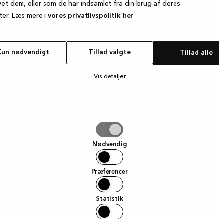
vet dem, eller som de har indsamlet fra din brug af deres
ter. Læs mere i
vores privatlivspolitik her
e exception has occurred
while loading
www.kvik.dk
(see the browse
Kun nødvendigt
Tillad valgte
Tillad alle
Vis detaljer
e
Nødvendig
Præferencer
Statistik