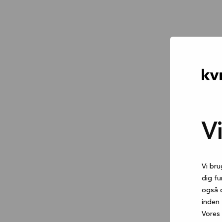
V
Vi bru
dig fu
også 
inden 
Vores 