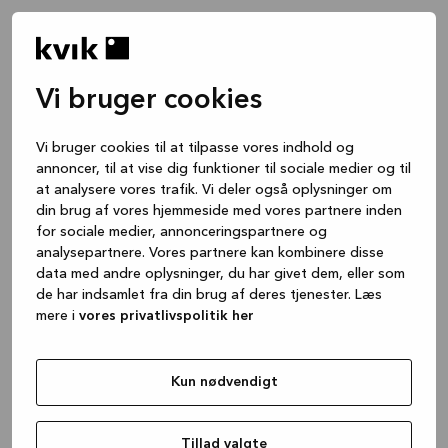
Vi bruger cookies
Vi bruger cookies til at tilpasse vores indhold og
annoncer, til at vise dig funktioner til sociale medier og til
at analysere vores trafik. Vi deler også oplysninger om
din brug af vores hjemmeside med vores partnere inden
for sociale medier, annonceringspartnere og
analysepartnere. Vores partnere kan kombinere disse
data med andre oplysninger, du har givet dem, eller som
de har indsamlet fra din brug af deres tjenester. Læs
mere i
vores privatlivspolitik her
Kun nødvendigt
Application error: a client-side exception has occurred
while
loading
www.kvik.dk
(see the browser console for more
Tillad valgte