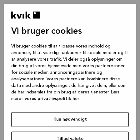
Vi bruger cookies
Vi bruger cookies til at tilpasse vores indhold og
annoncer, til at vise dig funktioner til sociale medier og til
at analysere vores trafik. Vi deler også oplysninger om
din brug af vores hjemmeside med vores partnere inden
for sociale medier, annonceringspartnere og
analysepartnere. Vores partnere kan kombinere disse
data med andre oplysninger, du har givet dem, eller som
de har indsamlet fra din brug af deres tjenester. Læs
mere i
vores privatlivspolitik her
Kun nødvendigt
Application error: a client-side exception has occurred
while
loading
www.kvik.dk
(see the browser console for more
Tillad valgte