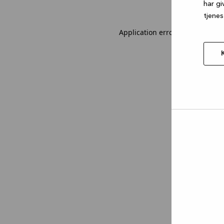
har gi
tjenes
Application error: a client-sid
Tillad
valgt