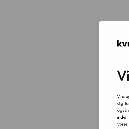
V
Vi bru
dig fu
også 
inden 
Vores 