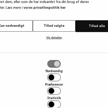
vet dem, eller som de har indsamlet fra din brug af deres
ter. Læs mere i
vores privatlivspolitik her
e exception has occurred
while loading
www.kvik.dk
(see the browse
Kun nødvendigt
Tillad valgte
Tillad alle
Vis detaljer
e
Nødvendig
Præferencer
Statistik