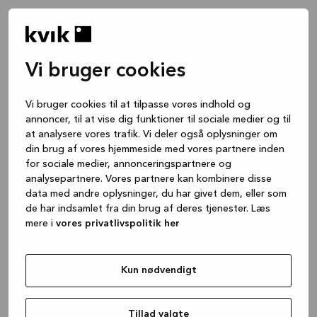
Vi bruger cookies
Vi bruger cookies til at tilpasse vores indhold og
annoncer, til at vise dig funktioner til sociale medier og til
at analysere vores trafik. Vi deler også oplysninger om
din brug af vores hjemmeside med vores partnere inden
for sociale medier, annonceringspartnere og
analysepartnere. Vores partnere kan kombinere disse
data med andre oplysninger, du har givet dem, eller som
de har indsamlet fra din brug af deres tjenester. Læs
mere i
vores privatlivspolitik her
Kun nødvendigt
Application error: a client-side exception has occurred
while
loading
www.kvik.dk
(see the browser console for more
Tillad valgte