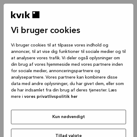
Vi bruger cookies
Vi bruger cookies til at tilpasse vores indhold og
annoncer, til at vise dig funktioner til sociale medier og til
at analysere vores trafik. Vi deler også oplysninger om
din brug af vores hjemmeside med vores partnere inden
for sociale medier, annonceringspartnere og
analysepartnere. Vores partnere kan kombinere disse
data med andre oplysninger, du har givet dem, eller som
de har indsamlet fra din brug af deres tjenester. Læs
mere i
vores privatlivspolitik her
Kun nødvendigt
Application error: a client-side exception has occurred
while
loading
www.kvik.dk
(see the browser console for more
Tillad valgte