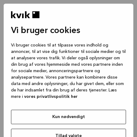
Vi bruger cookies
Vi bruger cookies til at tilpasse vores indhold og
annoncer, til at vise dig funktioner til sociale medier og til
at analysere vores trafik. Vi deler også oplysninger om
din brug af vores hjemmeside med vores partnere inden
for sociale medier, annonceringspartnere og
analysepartnere. Vores partnere kan kombinere disse
data med andre oplysninger, du har givet dem, eller som
de har indsamlet fra din brug af deres tjenester. Læs
mere i
vores privatlivspolitik her
Kun nødvendigt
Application error: a client-side exception has occurred
while
loading
www.kvik.dk
(see the browser console for more
Tillad valgte