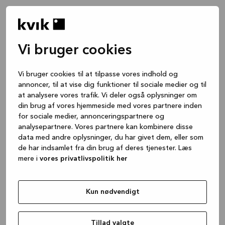
Vi bruger cookies
Vi bruger cookies til at tilpasse vores indhold og
annoncer, til at vise dig funktioner til sociale medier og til
at analysere vores trafik. Vi deler også oplysninger om
din brug af vores hjemmeside med vores partnere inden
for sociale medier, annonceringspartnere og
analysepartnere. Vores partnere kan kombinere disse
data med andre oplysninger, du har givet dem, eller som
de har indsamlet fra din brug af deres tjenester. Læs
mere i
vores privatlivspolitik her
Kun nødvendigt
Application error: a client-side exception has occurred
while
loading
www.kvik.dk
(see the browser console for more
Tillad valgte