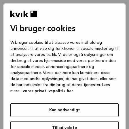
Vi bruger cookies
Vi bruger cookies til at tilpasse vores indhold og
annoncer, til at vise dig funktioner til sociale medier og til
at analysere vores trafik. Vi deler også oplysninger om
din brug af vores hjemmeside med vores partnere inden
for sociale medier, annonceringspartnere og
analysepartnere. Vores partnere kan kombinere disse
data med andre oplysninger, du har givet dem, eller som
de har indsamlet fra din brug af deres tjenester. Læs
mere i
vores privatlivspolitik her
Kun nødvendigt
Application error: a client-side exception has occurred
while
loading
www.kvik.dk
(see the browser console for more
Tillad valgte