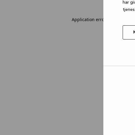
har gi
tjenes
Application error: a client-sid
Tillad
valgt