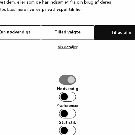
vet dem, eller som de har indsamlet fra din brug af deres
ter. Læs mere i
vores privatlivspolitik her
e exception has occurred
while loading
www.kvik.dk
(see the browse
Kun nødvendigt
Tillad valgte
Tillad alle
Vis detaljer
e
Nødvendig
Præferencer
Statistik