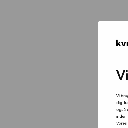
V
Vi bru
dig fu
også 
inden 
Vores 