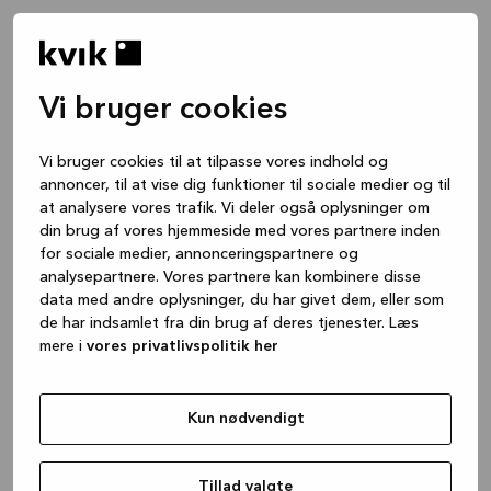
Vi bruger cookies
Vi bruger cookies til at tilpasse vores indhold og
annoncer, til at vise dig funktioner til sociale medier og til
at analysere vores trafik. Vi deler også oplysninger om
din brug af vores hjemmeside med vores partnere inden
for sociale medier, annonceringspartnere og
analysepartnere. Vores partnere kan kombinere disse
data med andre oplysninger, du har givet dem, eller som
de har indsamlet fra din brug af deres tjenester. Læs
mere i
vores privatlivspolitik her
Kun nødvendigt
Application error: a client-side exception has occurred
while
loading
www.kvik.dk
(see the browser console for more
Tillad valgte