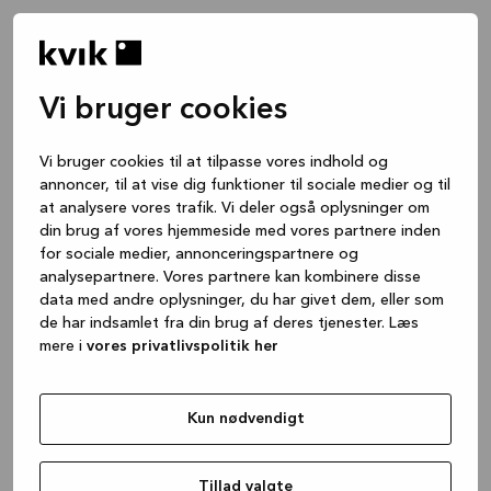
Vi bruger cookies
Vi bruger cookies til at tilpasse vores indhold og
annoncer, til at vise dig funktioner til sociale medier og til
at analysere vores trafik. Vi deler også oplysninger om
din brug af vores hjemmeside med vores partnere inden
for sociale medier, annonceringspartnere og
analysepartnere. Vores partnere kan kombinere disse
data med andre oplysninger, du har givet dem, eller som
de har indsamlet fra din brug af deres tjenester. Læs
mere i
vores privatlivspolitik her
Kun nødvendigt
Application error: a client-side exception has occurred
while
loading
www.kvik.dk
(see the browser console for more
Tillad valgte