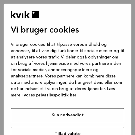
Vi bruger cookies
Vi bruger cookies til at tilpasse vores indhold og
annoncer, til at vise dig funktioner til sociale medier og til
at analysere vores trafik. Vi deler også oplysninger om
din brug af vores hjemmeside med vores partnere inden
for sociale medier, annonceringspartnere og
analysepartnere. Vores partnere kan kombinere disse
data med andre oplysninger, du har givet dem, eller som
de har indsamlet fra din brug af deres tjenester. Læs
mere i
vores privatlivspolitik her
Kun nødvendigt
Application error: a client-side exception has occurred
while
loading
www.kvik.dk
(see the browser console for more
Tillad valgte