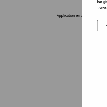
har gi
tjenes
Application error: a client-sid
Tillad
valgt