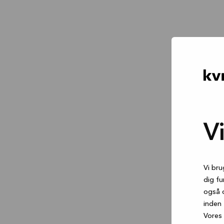
V
Vi bru
dig fu
også 
inden 
Vores 