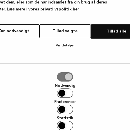
vet dem, eller som de har indsamlet fra din brug af deres
ter. Læs mere i
vores privatlivspolitik her
e exception has occurred
while loading
www.kvik.dk
(see the browse
Kun nødvendigt
Tillad valgte
Tillad alle
Vis detaljer
e
Nødvendig
Præferencer
Statistik