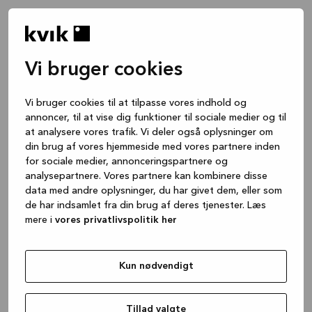
Vi bruger cookies
Vi bruger cookies til at tilpasse vores indhold og
annoncer, til at vise dig funktioner til sociale medier og til
at analysere vores trafik. Vi deler også oplysninger om
din brug af vores hjemmeside med vores partnere inden
for sociale medier, annonceringspartnere og
analysepartnere. Vores partnere kan kombinere disse
data med andre oplysninger, du har givet dem, eller som
de har indsamlet fra din brug af deres tjenester. Læs
mere i
vores privatlivspolitik her
Kun nødvendigt
Application error: a client-side exception has occurred
while
loading
www.kvik.dk
(see the browser console for more
Tillad valgte