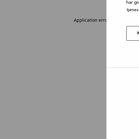
har gi
tjenes
Application error: a client-sid
Tillad
valgt