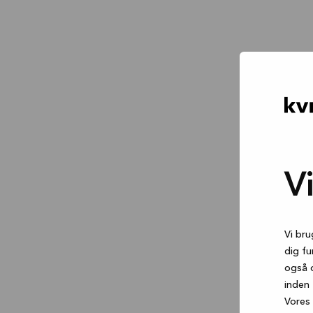
V
Vi bru
dig fu
også 
inden 
Vores 