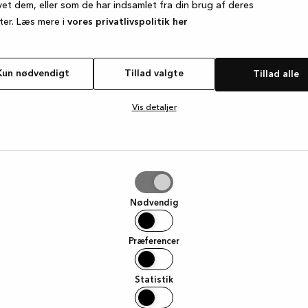
vet dem, eller som de har indsamlet fra din brug af deres
ter. Læs mere i
vores privatlivspolitik her
e exception has occurred
while loading
www.kvik.dk
(see the browse
Kun nødvendigt
Tillad valgte
Tillad alle
Vis detaljer
e
Nødvendig
Præferencer
Statistik