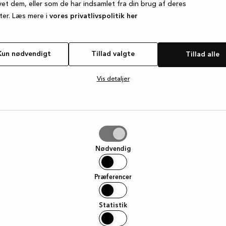
vet dem, eller som de har indsamlet fra din brug af deres
ter. Læs mere i
vores privatlivspolitik her
e exception has occurred
while loading
www.kvik.dk
(see the browse
Kun nødvendigt
Tillad valgte
Tillad alle
Vis detaljer
e
Nødvendig
Præferencer
Statistik