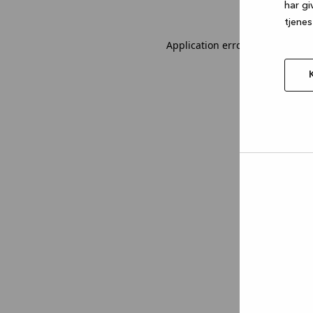
har gi
tjenes
Application error: a client-sid
Tillad
valgt