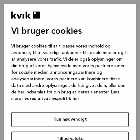
Vi bruger cookies
Vi bruger cookies til at tilpasse vores indhold og
annoncer, til at vise dig funktioner til sociale medier og til
at analysere vores trafik. Vi deler også oplysninger om
din brug af vores hjemmeside med vores partnere inden
for sociale medier, annonceringspartnere og
analysepartnere. Vores partnere kan kombinere disse
data med andre oplysninger, du har givet dem, eller som
de har indsamlet fra din brug af deres tjenester. Læs
mere i
vores privatlivspolitik her
Kun nødvendigt
Application error: a client-side exception has occurred
while
loading
www.kvik.dk
(see the browser console for more
Tillad valgte