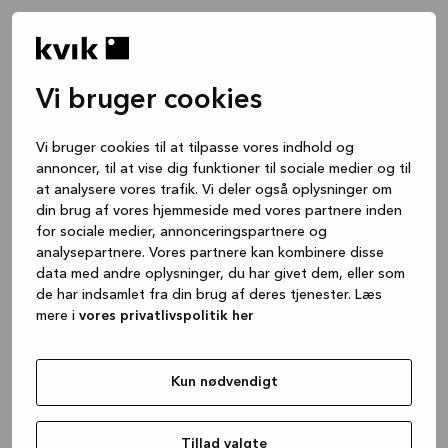
Vi bruger cookies
Vi bruger cookies til at tilpasse vores indhold og
annoncer, til at vise dig funktioner til sociale medier og til
at analysere vores trafik. Vi deler også oplysninger om
din brug af vores hjemmeside med vores partnere inden
for sociale medier, annonceringspartnere og
analysepartnere. Vores partnere kan kombinere disse
data med andre oplysninger, du har givet dem, eller som
de har indsamlet fra din brug af deres tjenester. Læs
mere i
vores privatlivspolitik her
Kun nødvendigt
Application error: a client-side exception has occurred
while
loading
www.kvik.dk
(see the browser console for more
Tillad valgte