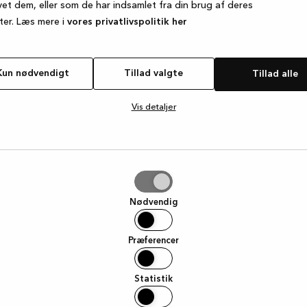
vet dem, eller som de har indsamlet fra din brug af deres
ter. Læs mere i
vores privatlivspolitik her
e exception has occurred
while loading
www.kvik.dk
(see the browse
Kun nødvendigt
Tillad valgte
Tillad alle
Vis detaljer
e
Nødvendig
Præferencer
Statistik