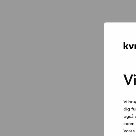
V
Vi bru
dig fu
også 
inden 
Vores 