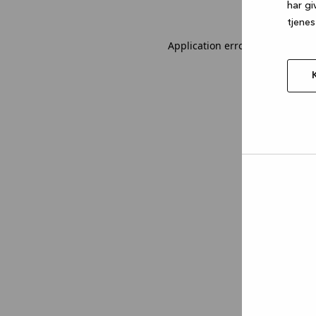
har gi
tjenes
Application error: a client-sid
Tillad
valgt