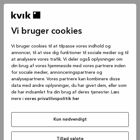
Vi bruger cookies
Vi bruger cookies til at tilpasse vores indhold og
annoncer, til at vise dig funktioner til sociale medier og til
at analysere vores trafik. Vi deler også oplysninger om
din brug af vores hjemmeside med vores partnere inden
for sociale medier, annonceringspartnere og
analysepartnere. Vores partnere kan kombinere disse
data med andre oplysninger, du har givet dem, eller som
de har indsamlet fra din brug af deres tjenester. Læs
mere i
vores privatlivspolitik her
Kun nødvendigt
Application error: a client-side exception has occurred
while
loading
www.kvik.dk
(see the browser console for more
Tillad valgte