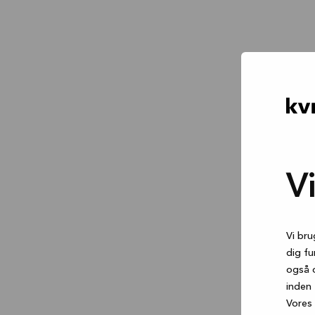
V
Vi bru
dig fu
også 
inden 
Vores 