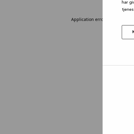
har gi
tjenes
Application error: a client-sid
Tillad
valgt