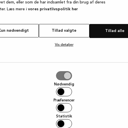
vet dem, eller som de har indsamlet fra din brug af deres
ter. Læs mere i
vores privatlivspolitik her
e exception has occurred
while loading
www.kvik.dk
(see the browse
Kun nødvendigt
Tillad valgte
Tillad alle
Vis detaljer
e
Nødvendig
Præferencer
Statistik