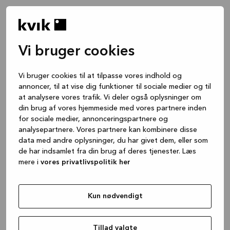
Vi bruger cookies
Vi bruger cookies til at tilpasse vores indhold og
annoncer, til at vise dig funktioner til sociale medier og til
at analysere vores trafik. Vi deler også oplysninger om
din brug af vores hjemmeside med vores partnere inden
for sociale medier, annonceringspartnere og
analysepartnere. Vores partnere kan kombinere disse
data med andre oplysninger, du har givet dem, eller som
de har indsamlet fra din brug af deres tjenester. Læs
mere i
vores privatlivspolitik her
Kun nødvendigt
Application error: a client-side exception has occurred
while
loading
www.kvik.dk
(see the browser console for more
Tillad valgte