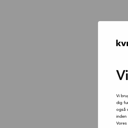
V
Vi bru
dig fu
også 
inden 
Vores 