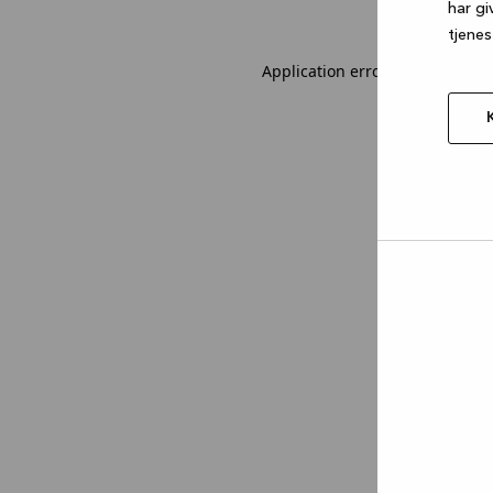
har gi
tjenes
Application error: a client-sid
Tillad
valgt