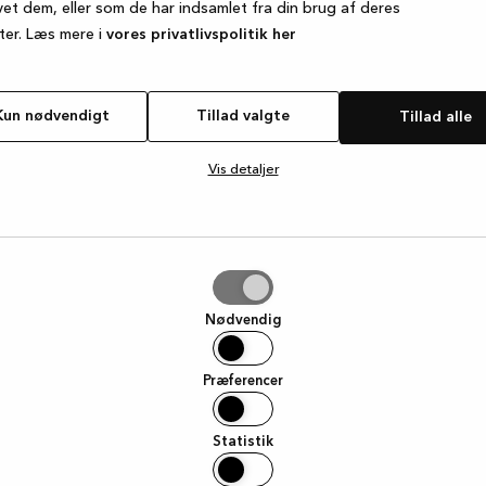
vet dem, eller som de har indsamlet fra din brug af deres
ter. Læs mere i
vores privatlivspolitik her
e exception has occurred
while loading
www.kvik.dk
(see the browse
Kun nødvendigt
Tillad valgte
Tillad alle
Vis detaljer
e
Nødvendig
Præferencer
Statistik