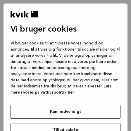
Vi bruger cookies
Vi bruger cookies til at tilpasse vores indhold og
annoncer, til at vise dig funktioner til sociale medier og til
at analysere vores trafik. Vi deler også oplysninger om
din brug af vores hjemmeside med vores partnere inden
for sociale medier, annonceringspartnere og
analysepartnere. Vores partnere kan kombinere disse
data med andre oplysninger, du har givet dem, eller som
de har indsamlet fra din brug af deres tjenester. Læs
mere i
vores privatlivspolitik her
Kun nødvendigt
Application error: a client-side exception has occurred
while
loading
www.kvik.dk
(see the browser console for more
Tillad valgte