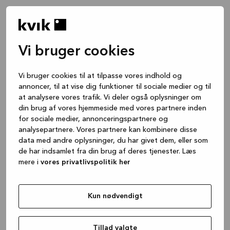
Vi bruger cookies
Vi bruger cookies til at tilpasse vores indhold og
annoncer, til at vise dig funktioner til sociale medier og til
at analysere vores trafik. Vi deler også oplysninger om
din brug af vores hjemmeside med vores partnere inden
for sociale medier, annonceringspartnere og
analysepartnere. Vores partnere kan kombinere disse
data med andre oplysninger, du har givet dem, eller som
de har indsamlet fra din brug af deres tjenester. Læs
mere i
vores privatlivspolitik her
Kun nødvendigt
Application error: a client-side exception has occurred
while
loading
www.kvik.dk
(see the browser console for more
Tillad valgte