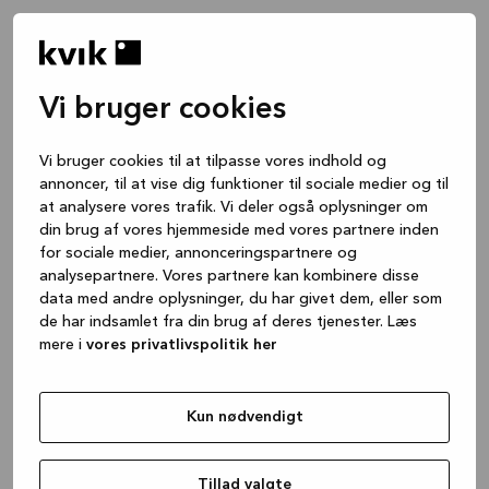
Vi bruger cookies
Vi bruger cookies til at tilpasse vores indhold og
annoncer, til at vise dig funktioner til sociale medier og til
at analysere vores trafik. Vi deler også oplysninger om
din brug af vores hjemmeside med vores partnere inden
for sociale medier, annonceringspartnere og
analysepartnere. Vores partnere kan kombinere disse
data med andre oplysninger, du har givet dem, eller som
de har indsamlet fra din brug af deres tjenester. Læs
mere i
vores privatlivspolitik her
Kun nødvendigt
Application error: a client-side exception has occurred
while
loading
www.kvik.dk
(see the browser console for more
Tillad valgte