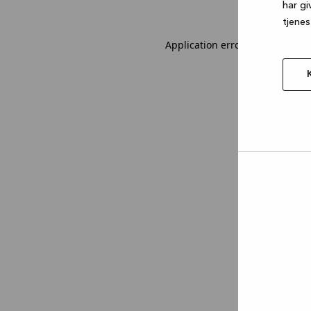
har gi
tjenes
Application error: a client-sid
Tillad
valgt