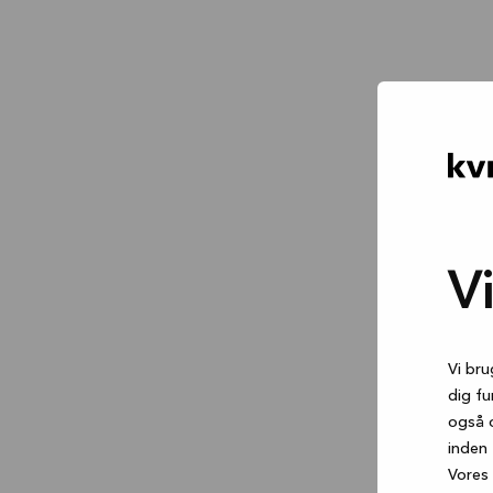
V
Vi bru
dig fu
også 
inden 
Vores 