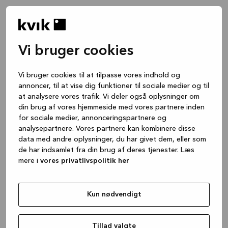
Vi bruger cookies
Vi bruger cookies til at tilpasse vores indhold og
annoncer, til at vise dig funktioner til sociale medier og til
at analysere vores trafik. Vi deler også oplysninger om
din brug af vores hjemmeside med vores partnere inden
for sociale medier, annonceringspartnere og
analysepartnere. Vores partnere kan kombinere disse
data med andre oplysninger, du har givet dem, eller som
de har indsamlet fra din brug af deres tjenester. Læs
mere i
vores privatlivspolitik her
Kun nødvendigt
Application error: a client-side exception has occurred
while
loading
www.kvik.dk
(see the browser console for more
Tillad valgte