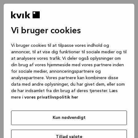
Vi bruger cookies
Vi bruger cookies til at tilpasse vores indhold og
annoncer, til at vise dig funktioner til sociale medier og til
at analysere vores trafik. Vi deler også oplysninger om
din brug af vores hjemmeside med vores partnere inden
for sociale medier, annonceringspartnere og
analysepartnere. Vores partnere kan kombinere disse
data med andre oplysninger, du har givet dem, eller som
de har indsamlet fra din brug af deres tjenester. Læs
mere i
vores privatlivspolitik her
Kun nødvendigt
Application error: a client-side exception has occurred
while
loading
www.kvik.dk
(see the browser console for more
Tillad valgte