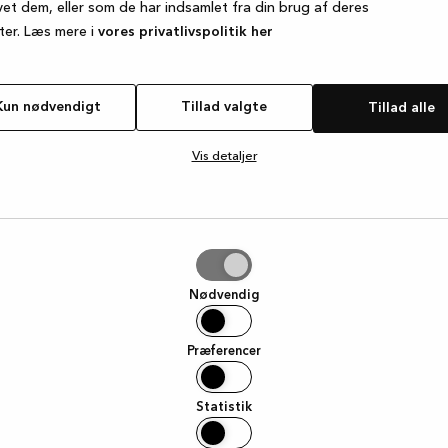
vet dem, eller som de har indsamlet fra din brug af deres
ter. Læs mere i
vores privatlivspolitik her
e exception has occurred
while loading
www.kvik.dk
(see the browse
Kun nødvendigt
Tillad valgte
Tillad alle
Vis detaljer
e
Nødvendig
Præferencer
Statistik