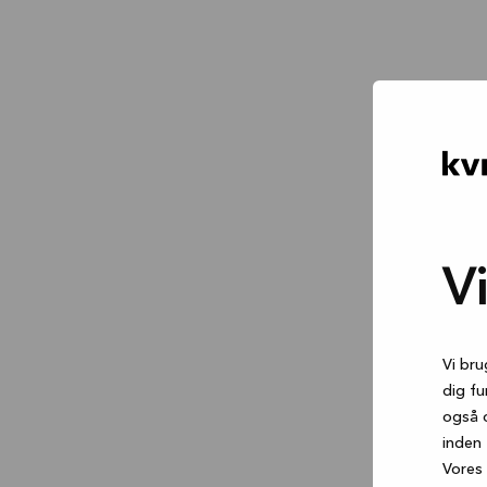
V
Vi bru
dig fu
også 
inden 
Vores 