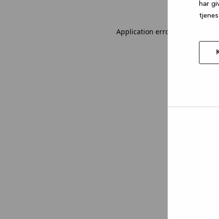
har gi
tjenes
Application error: a client-sid
Tillad
valgt