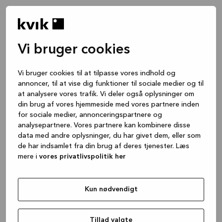
Vi bruger cookies
Vi bruger cookies til at tilpasse vores indhold og
annoncer, til at vise dig funktioner til sociale medier og til
at analysere vores trafik. Vi deler også oplysninger om
din brug af vores hjemmeside med vores partnere inden
for sociale medier, annonceringspartnere og
analysepartnere. Vores partnere kan kombinere disse
data med andre oplysninger, du har givet dem, eller som
de har indsamlet fra din brug af deres tjenester. Læs
mere i
vores privatlivspolitik her
Kun nødvendigt
Application error: a client-side exception has occurred
while
loading
www.kvik.dk
(see the browser console for more
Tillad valgte