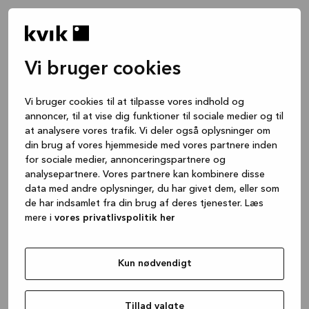
Vi bruger cookies
Vi bruger cookies til at tilpasse vores indhold og
annoncer, til at vise dig funktioner til sociale medier og til
at analysere vores trafik. Vi deler også oplysninger om
din brug af vores hjemmeside med vores partnere inden
for sociale medier, annonceringspartnere og
analysepartnere. Vores partnere kan kombinere disse
data med andre oplysninger, du har givet dem, eller som
de har indsamlet fra din brug af deres tjenester. Læs
mere i
vores privatlivspolitik her
Kun nødvendigt
Application error: a client-side exception has occurred
while
loading
www.kvik.dk
(see the browser console for more
Tillad valgte