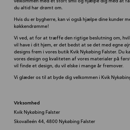
velkommen med et stort smil og hjælpe dig med at få 
du altid har drømt om.
Hvis du er bygherre, kan vi også hjælpe dine kunder me
køkkendrømme!
Vi ved, at for at træffe den rigtige beslutning om, hvi
vil have i dit hjem, er det bedst at se det med egne øjn
designs frem i vores butik Kvik Nykøbing Falster. Du kan
vores design og kvaliteten af vores materialer på første
vil finde et design, du vil elske i mange år fremover.
Vi glæder os til at byde dig velkommen i Kvik Nykøbing
Virksomhed
Kvik Nykøbing Falster
Skovalleén 44, 4800 Nykøbing Falster