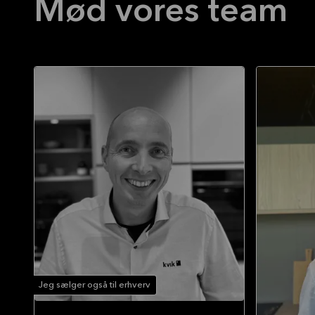
Mød vores team
Jeg sælger også til erhverv