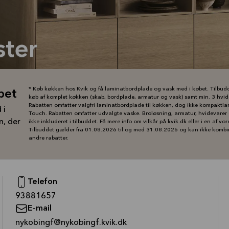
ster
* Køb køkken hos Kvik og få laminatbordplade og vask med i købet. Tilbud
bet
køb af komplet køkken (skab, bordplade, armatur og vask) samt min. 3 hvid
Rabatten omfatter valgfri laminatbordplade til køkken, dog ikke kompaktla
 i
Touch. Rabatten omfatter udvalgte vaske. Broløsning, armatur, hvidevarer 
n, der
ikke inkluderet i tilbuddet. Få mere info om vilkår på kvik.dk eller i en af vor
Tilbuddet gælder fra 01.08.2026 til og med 31.08.2026 og kan ikke komb
andre rabatter.
Telefon
—
93881657
E-mail
—
nykobingf@nykobingf.kvik.dk