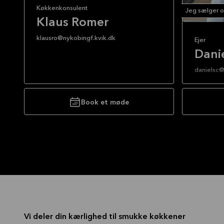
Køkkenkonsulent
Jeg sælger og
Klaus Romer
klausro@nykobingf.kvik.dk
Ejer
Dani
danielsc@
Book et møde
Vi deler din kærlighed til smukke køkkener