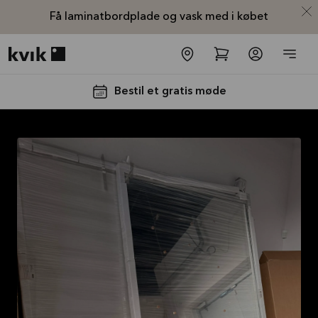
Få laminatbordplade og vask med i købet
Kvik logo
Bestil et gratis møde
Laminatbordplade
og vask med i
købet
Tilbuddet gælder indtil
31-
08-2026