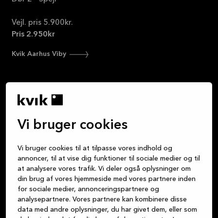
Vejl. pris 5.900kr.
Pris 2.950kr
Kvik Aarhus Viby
Vi bruger cookies
Vi mener, at det at købe et køkken skal være lige så
behageligt som de oplevelser, du ønsker at have i
køkkenet. Alle de dejlige måltider, de sene samtaler
Vi bruger cookies til at tilpasse vores indhold og
annoncer, til at vise dig funktioner til sociale medier og til
med venner over et glas vin, lektierne, som børnene
at analysere vores trafik. Vi deler også oplysninger om
laver ved bordet, hyggelige kortspil – køkkenet er
din brug af vores hjemmeside med vores partnere inden
midtpunktet i dit liv. Og uanset om du er på udkig
for sociale medier, annonceringspartnere og
efter køkken, badeværelse eller garderobe, kan du
analysepartnere. Vores partnere kan kombinere disse
være sikker på, at vi leverer smukke danske
data med andre oplysninger, du har givet dem, eller som
designprodukter af høj kvalitet i bæredygtige