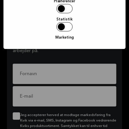
Præferencer
Tilmeld dig vores nyhedsbrev –
Statistik
og få eksklusive tilbud
Tilmeld dig vores nyhedsbrev for at holde dig
Marketing
opdateret om alle de fede kampagner, vi
arbejder på.
Fornavn
E-mail
Jeg accepterer herved at modtage markedsføring fra
Kvik via e-mail, SMS, Instagram og Facebook vedrørende
Kviks produktsortiment. Samtykket kan til enhver tid