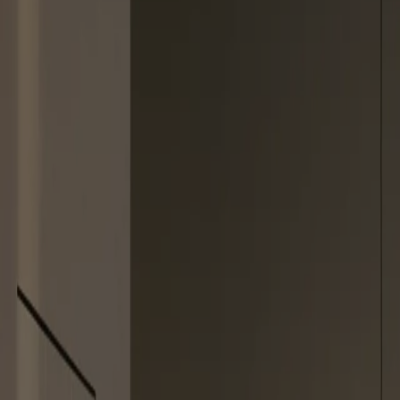
Vi gennemførte i 2024 en livscyklusanalyse af vores produkter. Denn
om dit køkkens miljøpåvirkning, herunder hvor store mængder genanvend
Køkkenets miljøpåvirkning
Genanvendt træ
477.3
Kg
Genanvendte plastikflasker
104.1
Stk
CO₂-aftryk