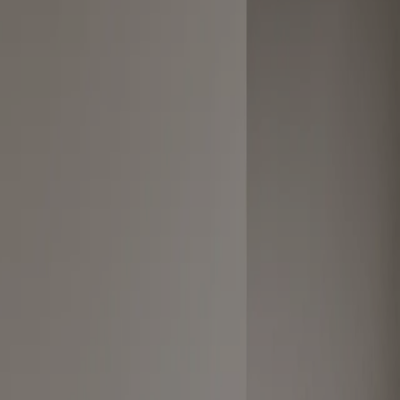
everandører betyder, at vi kan give dig gennemsigtige oplysninger