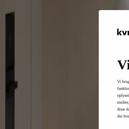
V
Vi brug
funktio
oplysni
medier,
disse d
din bru