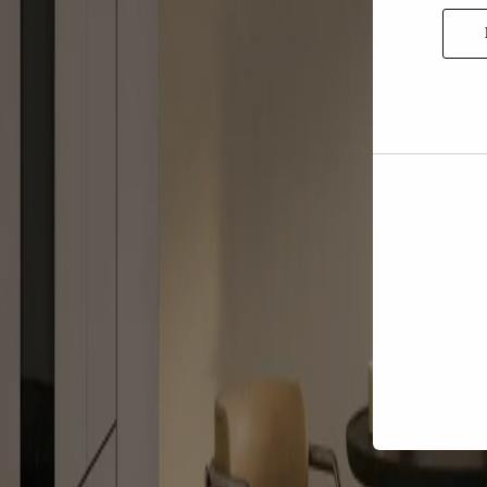
Tillad
valgte