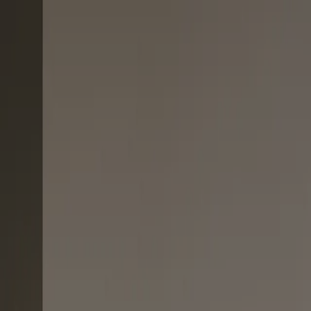
te
 oak og dark oak. Det kan være svært at vælge, men du behøver heller 
ud i dit køkken i mange år fremover!
orrente 0%. ÅOP 1%. Samlet kreditomkostninger 4.271 kr. Samlet beløb t
intentioner