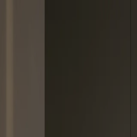
Forside
Køkken
Vores køkkendesigns
VEDA
Touch white dark oak
VEDA TOUCH dark oak og whi
Veda Touch fås i fem farver – clean white, mossy green, white, light
og grå - og skabt et elegant og moderne udtryk, der vil tage sig godt 
1.499,-
pr. måned.
?
Kontantpris:
85.403,-
Kreditbeløb 85.403 kr. månedlig betaling. Løbetid 60 måneder. Debit
fortrydelsesret og tilbydes i samarbejde med Resurs Bank.
Bestil et uforpligtende møde
VEDA Touch white — Et køkken med gode 