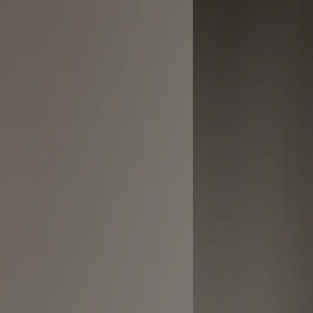
ikke nøjes med én farve. Her har vi kombineret Veda Touch i mørk eg
il tilbagebetaling 89.674 kr. Delbetalingen har 14 dages