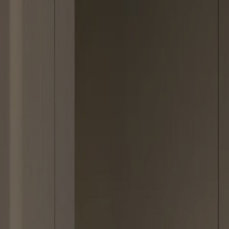
652.16
kg CO₂
Læs mere om vores ESG ambitioner
Oplev VEDA TOUCH dark oak og white -- i