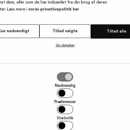
vet dem, eller som de har indsamlet fra din brug af deres
ter. Læs mere i
vores privatlivspolitik her
e exception has occurred
while loading
www.kvik.dk
(see the browse
Kun nødvendigt
Tillad valgte
Tillad alle
Vis detaljer
e
Nødvendig
Præferencer
Statistik