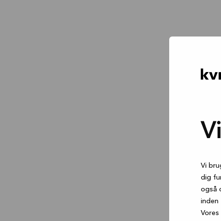
V
Vi bru
dig fu
også 
inden 
Vores 