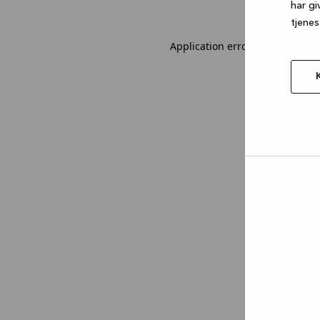
har gi
tjenes
Application error: a client-sid
Tillad
valgt