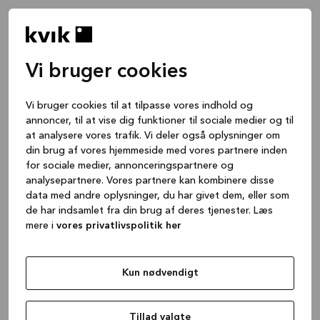
Vi bruger cookies
Vi bruger cookies til at tilpasse vores indhold og
annoncer, til at vise dig funktioner til sociale medier og til
at analysere vores trafik. Vi deler også oplysninger om
din brug af vores hjemmeside med vores partnere inden
for sociale medier, annonceringspartnere og
analysepartnere. Vores partnere kan kombinere disse
data med andre oplysninger, du har givet dem, eller som
de har indsamlet fra din brug af deres tjenester. Læs
mere i
vores privatlivspolitik her
Kun nødvendigt
Application error: a client-side exception has occurred
while
loading
www.kvik.dk
(see the browser console for more
Tillad valgte