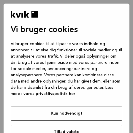
Vi bruger cookies
Vi bruger cookies til at tilpasse vores indhold og
annoncer, til at vise dig funktioner til sociale medier og til
at analysere vores trafik. Vi deler også oplysninger om
din brug af vores hjemmeside med vores partnere inden
for sociale medier, annonceringspartnere og
analysepartnere. Vores partnere kan kombinere disse
data med andre oplysninger, du har givet dem, eller som
de har indsamlet fra din brug af deres tjenester. Læs
mere i
vores privatlivspolitik her
Kun nødvendigt
Application error: a client-side exception has occurred
while
loading
www.kvik.dk
(see the browser console for more
Tillad valgte