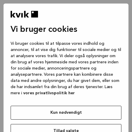
Vi bruger cookies
Vi bruger cookies til at tilpasse vores indhold og
annoncer, til at vise dig funktioner til sociale medier og til
at analysere vores trafik. Vi deler også oplysninger om
din brug af vores hjemmeside med vores partnere inden
for sociale medier, annonceringspartnere og
analysepartnere. Vores partnere kan kombinere disse
data med andre oplysninger, du har givet dem, eller som
de har indsamlet fra din brug af deres tjenester. Læs
mere i
vores privatlivspolitik her
Kun nødvendigt
Application error: a client-side exception has occurred
while
loading
www.kvik.dk
(see the browser console for more
Tillad valgte